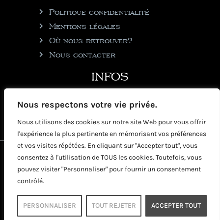
Politique confidentialité
Mentions légales
Où nous retrouver?
Nous contacter
INFOS
julie@rhumgouverneur.com
Nous respectons votre vie privée.
90 rue de Cul de Sac
Nous utilisons des cookies sur notre site Web pour vous offrir
97150 Saint-Martin
l'expérience la plus pertinente en mémorisant vos préférences
et vos visites répétées. En cliquant sur "Accepter tout", vous
2026 © Copyright Rhumgouverneur
consentez à l'utilisation de TOUS les cookies. Toutefois, vous
pouvez visiter "Personnaliser" pour fournir un consentement
contrôlé.
PERSONNALISER
TOUT REJETER
ACCEPTER TOUT