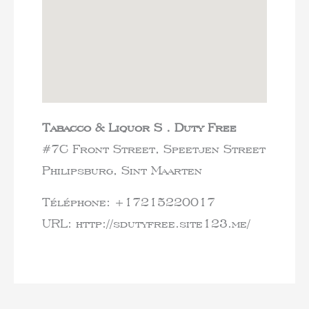
Tabacco & Liquor S . Duty Free
#7C Front Street, Speetjen Street
Philipsburg,
Sint Maarten
Téléphone:
+17215220017
URL:
http://sdutyfree.site123.me/