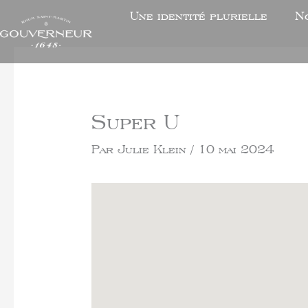
Une identité plurielle
N
Super U
Par
Julie Klein
/
10 mai 2024