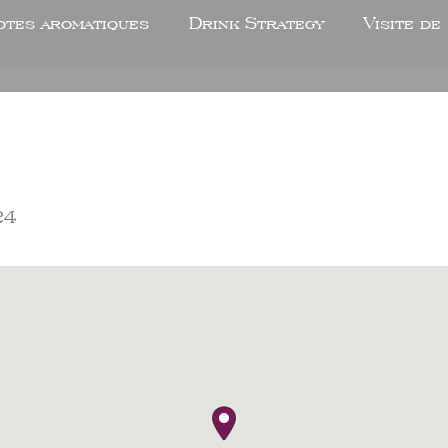
otes aromatiques
Drink Strategy
Visite de
24