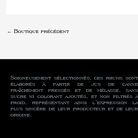
←
Boutique précédent
Soigneusement sélectionnés, ces rhums sont
élaborés à partir de jus de canne
fraîchement pressés et de mélasse, sans
sucre ni colorant ajoutés, et non filtrés à
froid, représentant ainsi l’expression la
plus sincère de leur producteur et de leur
origine.