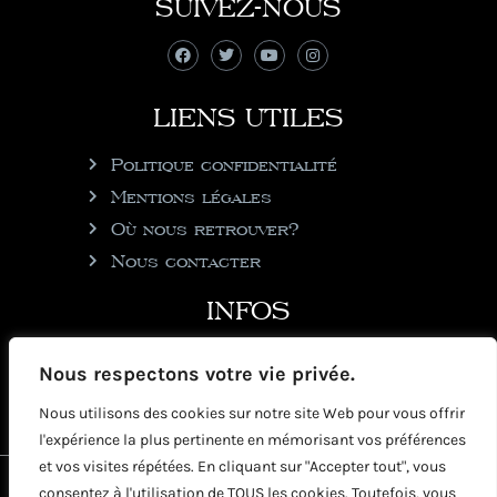
SUIVEZ-NOUS
LIENS UTILES
Politique confidentialité
Mentions légales
Où nous retrouver?
Nous contacter
INFOS
julie@rhumgouverneur.com
Nous respectons votre vie privée.
90 rue de Cul de Sac
Nous utilisons des cookies sur notre site Web pour vous offrir
97150 Saint-Martin
l'expérience la plus pertinente en mémorisant vos préférences
et vos visites répétées. En cliquant sur "Accepter tout", vous
2026 © Copyright Rhumgouverneur
consentez à l'utilisation de TOUS les cookies. Toutefois, vous