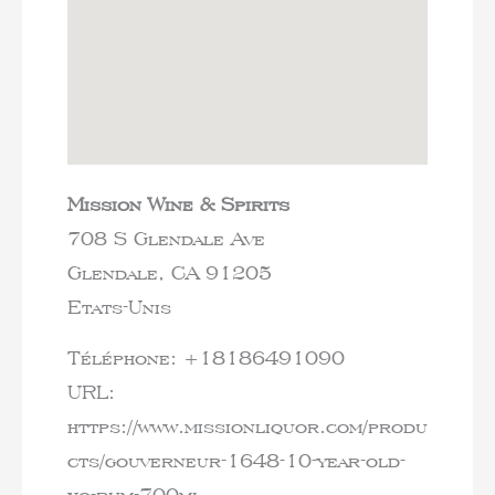
Mission Wine & Spirits
708 S Glendale Ave
Glendale,
CA
91205
Etats-Unis
Téléphone:
+18186491090
URL:
https://www.missionliquor.com/produ
cts/gouverneur-1648-10-year-old-
xo-rum-700ml