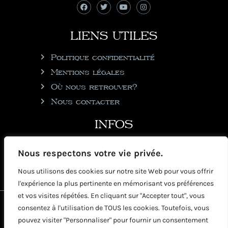
LIENS UTILES
Politique confidentialité
Mentions légales
Où nous retrouver?
Nous contacter
INFOS
julie@rhumgouverneur.com
Nous respectons votre vie privée.
90 rue de Cul de Sac
Nous utilisons des cookies sur notre site Web pour vous offrir
97150 Saint-Martin
l'expérience la plus pertinente en mémorisant vos préférences
et vos visites répétées. En cliquant sur "Accepter tout", vous
2026 © Copyright Rhumgouverneur
consentez à l'utilisation de TOUS les cookies. Toutefois, vous
pouvez visiter "Personnaliser" pour fournir un consentement