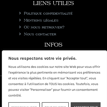
LIENS UTILES
Politique confidentialité
Mentions légales
Où nous retrouver?
Nous contacter
INFOS
julie@rhumgouverneur.com
Nous respectons votre vie privée.
90 rue de Cul de Sac
Nous utilisons des cookies sur notre site Web pour vous offrir
97150 Saint-Martin
l'expérience la plus pertinente en mémorisant vos préférences
et vos visites répétées. En cliquant sur "Accepter tout", vous
2026 © Copyright Rhumgouverneur
consentez à l'utilisation de TOUS les cookies. Toutefois, vous
pouvez visiter "Personnaliser" pour fournir un consentement
contrôlé.