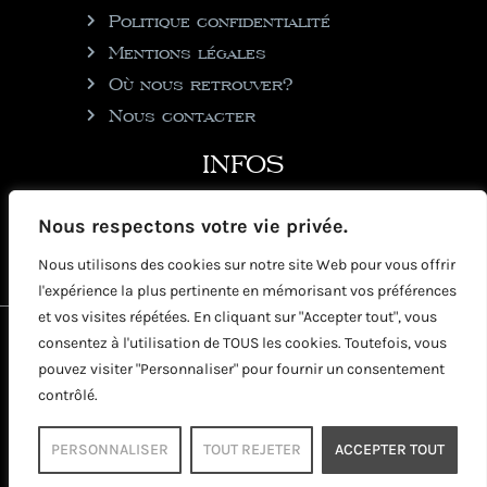
Politique confidentialité
Mentions légales
Où nous retrouver?
Nous contacter
INFOS
julie@rhumgouverneur.com
Nous respectons votre vie privée.
90 rue de Cul de Sac
Nous utilisons des cookies sur notre site Web pour vous offrir
97150 Saint-Martin
l'expérience la plus pertinente en mémorisant vos préférences
et vos visites répétées. En cliquant sur "Accepter tout", vous
2026 © Copyright Rhumgouverneur
consentez à l'utilisation de TOUS les cookies. Toutefois, vous
pouvez visiter "Personnaliser" pour fournir un consentement
contrôlé.
PERSONNALISER
TOUT REJETER
ACCEPTER TOUT