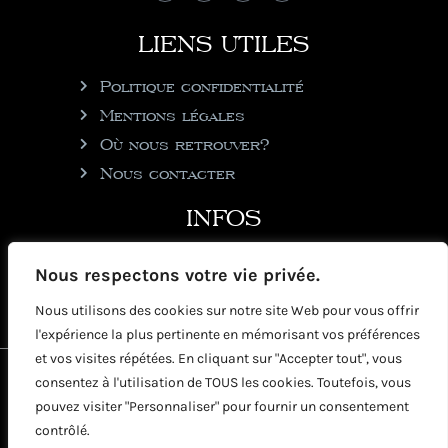
LIENS UTILES
Politique confidentialité
Mentions légales
Où nous retrouver?
Nous contacter
INFOS
julie@rhumgouverneur.com
Nous respectons votre vie privée.
90 rue de Cul de Sac
Nous utilisons des cookies sur notre site Web pour vous offrir
97150 Saint-Martin
l'expérience la plus pertinente en mémorisant vos préférences
et vos visites répétées. En cliquant sur "Accepter tout", vous
2026 © Copyright Rhumgouverneur
consentez à l'utilisation de TOUS les cookies. Toutefois, vous
pouvez visiter "Personnaliser" pour fournir un consentement
contrôlé.