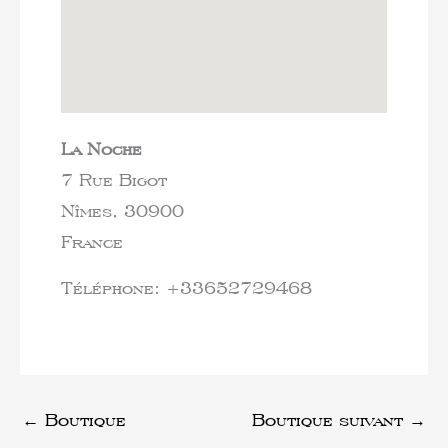
La Noche
7 Rue Bigot
Nîmes,
30900
France
Téléphone:
+33652729468
←
Boutique
Boutique suivant
→