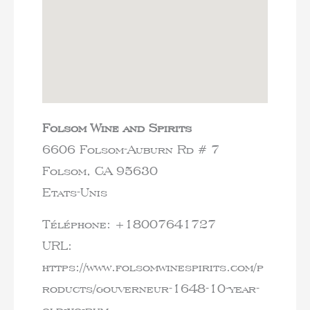
Folsom Wine and Spirits
6606 Folsom-Auburn Rd # 7
Folsom,
CA
95630
Etats-Unis
Téléphone:
+18007641727
URL:
https://www.folsomwinespirits.com/p
roducts/gouverneur-1648-10-year-
old-xo-rum