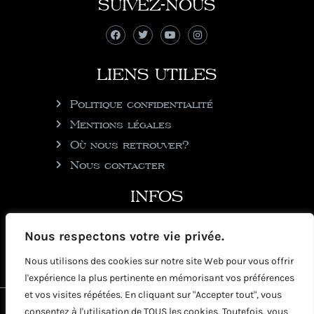
SUIVEZ-NOUS
LIENS UTILES
Politique confidentialité
Mentions légales
Où nous retrouver?
Nous contacter
INFOS
julie@rhumgouverneur.com
Nous respectons votre vie privée.
90 rue de Cul de Sac
Nous utilisons des cookies sur notre site Web pour vous offrir
97150 Saint-Martin
l'expérience la plus pertinente en mémorisant vos préférences
et vos visites répétées. En cliquant sur "Accepter tout", vous
2026 © Copyright Rhumgouverneur
consentez à l'utilisation de TOUS les cookies. Toutefois, vous