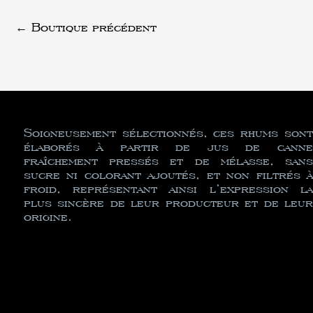
←
Boutique précédent
Soigneusement sélectionnés, ces rhums sont
élaborés à partir de jus de canne
fraîchement pressés et de mélasse, sans
sucre ni colorant ajoutés, et non filtrés à
froid, représentant ainsi l’expression la
plus sincère de leur producteur et de leur
origine.