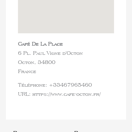
Café De La Place
6 Pl. Paul Vigne d'Octon
Octon,
34800
France
Téléphone:
+33467965460
URL:
https://www.cafe-octon.fr/