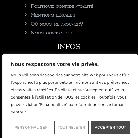
Politique confidentialité
Mentions légales
Où nous retrouver?
Nous contacter
INFOS
julie@rhumgouverneur.com
Nous respectons votre vie privée.
90 rue de Cul de Sac
Nous utilisons des cookies sur notre site Web pour vous offrir
97150 Saint-Martin
l'expérience la plus pertinente en mémorisant vos préférences
et vos visites répétées. En cliquant sur "Accepter tout", vous
2026 © Copyright Rhumgouverneur
consentez à l'utilisation de TOUS les cookies. Toutefois, vous
pouvez visiter "Personnaliser" pour fournir un consentement
contrôlé.
PERSONNALISER
TOUT REJETER
ACCEPTER TOUT