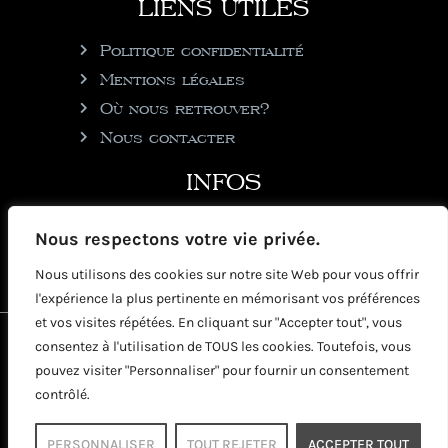
LIENS UTILES
Politique confidentialité
Mentions légales
Où nous retrouver?
Nous contacter
INFOS
julie@rhumgouverneur.com
Nous respectons votre vie privée.
90 rue de Cul de Sac
Nous utilisons des cookies sur notre site Web pour vous offrir
97150 Saint-Martin
l'expérience la plus pertinente en mémorisant vos préférences
et vos visites répétées. En cliquant sur "Accepter tout", vous
2026 © Copyright Rhumgouverneur
consentez à l'utilisation de TOUS les cookies. Toutefois, vous
pouvez visiter "Personnaliser" pour fournir un consentement
contrôlé.
PERSONNALISER
TOUT REJETER
ACCEPTER TOUT