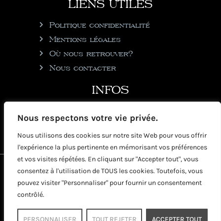
LIENS UTILES
Politique confidentialité
Mentions légales
Où nous retrouver?
Nous contacter
INFOS
julie@rhumgouverneur.com
Nous respectons votre vie privée.
90 rue de Cul de Sac
Nous utilisons des cookies sur notre site Web pour vous offrir
97150 Saint-Martin
l'expérience la plus pertinente en mémorisant vos préférences
et vos visites répétées. En cliquant sur "Accepter tout", vous
2026 © Copyright Rhumgouverneur
consentez à l'utilisation de TOUS les cookies. Toutefois, vous
pouvez visiter "Personnaliser" pour fournir un consentement
contrôlé.
PERSONNALISER
TOUT REJETER
ACCEPTER TOUT