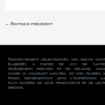
←
Boutique précédent
Soigneusement sélectionnés, ces rhums sont
élaborés à partir de jus de canne
fraîchement pressés et de mélasse, sans
sucre ni colorant ajoutés, et non filtrés à
froid, représentant ainsi l’expression la
plus sincère de leur producteur et de leur
origine.