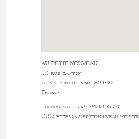
AU PETIT NOUVEAU
12 rue danton
La Valette du Var,
83160
France
Téléphone:
+33494485979
URL:
https://aupetitnouveau.wixsit