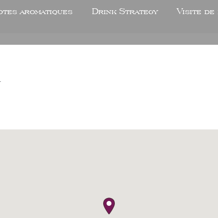
otes aromatiques
Drink Strategy
Visite de
U