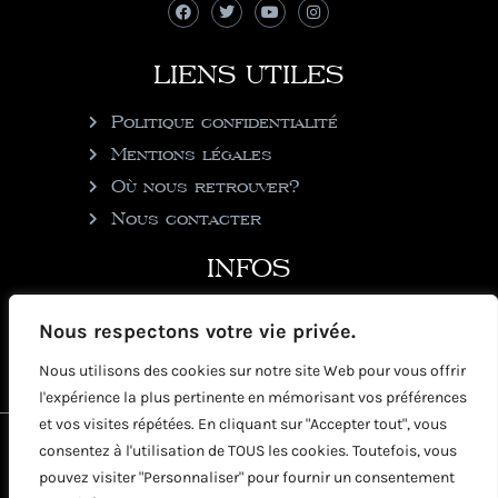
LIENS UTILES
Politique confidentialité
Mentions légales
Où nous retrouver?
Nous contacter
INFOS
julie@rhumgouverneur.com
Nous respectons votre vie privée.
90 rue de Cul de Sac
Nous utilisons des cookies sur notre site Web pour vous offrir
97150 Saint-Martin
l'expérience la plus pertinente en mémorisant vos préférences
et vos visites répétées. En cliquant sur "Accepter tout", vous
2026 © Copyright Rhumgouverneur
consentez à l'utilisation de TOUS les cookies. Toutefois, vous
pouvez visiter "Personnaliser" pour fournir un consentement